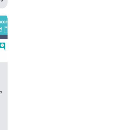
49
as