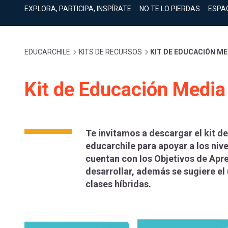
cuenta
Mobile]
EXPLORA, PARTICIPA, INSPÍRATE
NO TE LO PIERDAS
ESPA
Menú
Sobrescribir
EDUCARCHILE
KITS DE RECURSOS
KIT DE EDUCACIÓN ME
entrar
enlaces
Kit de Educación Media
a
de
mi
Te invitamos a descargar el kit 
ayuda
educarchile para apoyar a los niv
cuenta
cuentan con los Objetivos de Apre
desarrollar, además se sugiere el 
a
clases híbridas.
la