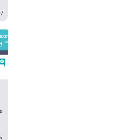
37
as
á