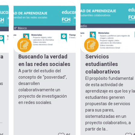
va
Buscando la verdad
Servicios
en las redes sociales
estudiantiles
A partir del estudio del
colaborativos
concepto de “posverdad”,
El propósito fundamental
as
desarrollen
de esta actividad de
colaborativamente un
aprendizaje es que los y l
proyecto de investigación
estudiantes generen
en redes sociales.
propuestas de servicios
para sus pares,
sistematizadas en un
..
proyecto colaborativo, a
partir de la...