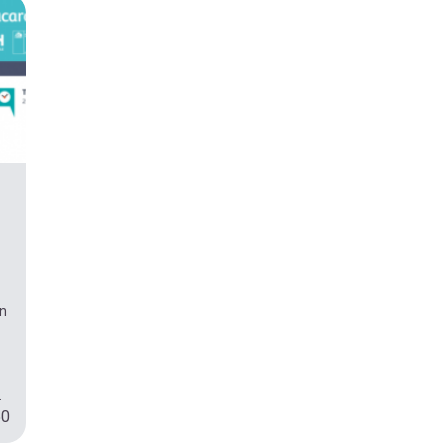
en
.
50