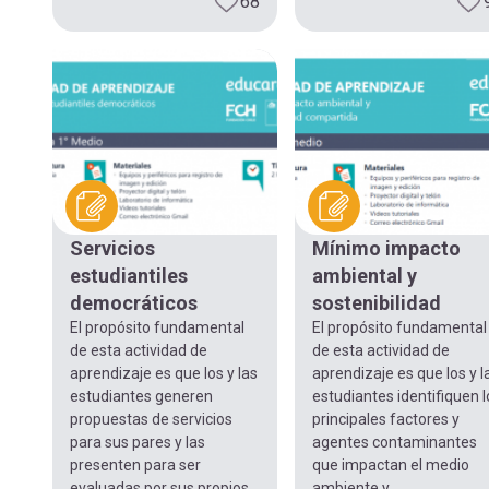
68
Servicios
Mínimo impacto
estudiantiles
ambiental y
democráticos
sostenibilidad
El propósito fundamental
El propósito fundamental
de esta actividad de
de esta actividad de
aprendizaje es que los y las
aprendizaje es que los y l
estudiantes generen
estudiantes identifiquen l
propuestas de servicios
principales factores y
para sus pares y las
agentes contaminantes
presenten para ser
que impactan el medio
evaluadas por sus propios
ambiente y