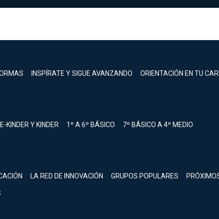
FORMAS
INSPÍRATE Y SIGUE AVANZANDO
ORIENTACIÓN EN TU CA
E-KINDER Y KINDER
1º A 6º BÁSICO
7º BÁSICO A 4º MEDIO
registrarte.
CACIÓN
LA RED DE INNOVACIÓN
GRUPOS POPULARES
PRÓXIMO
Inicia sesión.
S