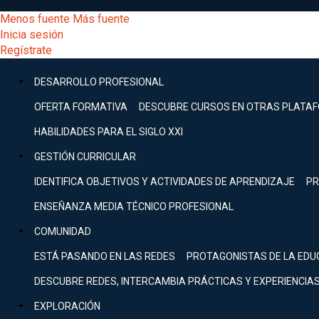
Pasar
[Educarchile
Menos fuente
Más fuente
al
Buscar
Inicia sesión
contenido
Menú
Regístrate
DESARROLLO
principal
-
PROFESIONAL
Menú
DESARROLLO PROFESIONAL
Expand
principal
Escritorio]
GESTIÓN
OFERTA FORMATIVA
DESCUBRE CURSOS EN OTRAS PLATA
CURRICULAR
principal
HABILIDADES PARA EL SIGLO XXI
Expand
Menú
GESTIÓN CURRICULAR
COMUNIDAD
Expand
IDENTIFICA OBJETIVOS Y ACTIVIDADES DE APRENDIZAJE
PR
entrar
EXPLORACIÓN
ENSEÑANZA MEDIA TÉCNICO PROFESIONAL
Expand
a
COMUNIDAD
[Educarchile
Inicia
sesión
ESTÁ PASANDO EN LAS REDES
PROTAGONISTAS DE LA EDU
Regístrate
mi
-
DESCUBRE REDES, INTERCAMBIA PRÁCTICAS Y EXPERIENCIA
EXPLORACIÓN