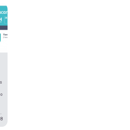
as
 o
.
18