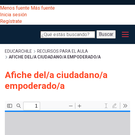
Pasar
[Educarchile
Menos fuente
Más fuente
al
Buscar
Inicia sesión
contenido
Regístrate
principal
Menú
Desarrollo
-
Buscar
profesional
principal
Escritorio]
Expand
Gestión
Sobrescribir
EDUCARCHILE
RECURSOS PARA EL AULA
AFICHE DEL/A CIUDADANO/A EMPODERADO/A
curricular
Menú
enlaces
Expand
Afiche del/a ciudadano/a
Comunidad
entrar
empoderado/a
registrarte.
Expand
de
Inicia sesión.
Exploración
a
Expand
ayuda
[Educarchile
Inicia
mi
sesión
a
Regístrate