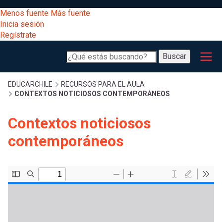
Pasar
[Educarchile
Menos fuente
Más fuente
al
Buscar
Inicia sesión
contenido
Regístrate
principal
Menú
Desarrollo
-
Buscar
profesional
principal
Escritorio]
Expand
Gestión
Sobrescribir
EDUCARCHILE
RECURSOS PARA EL AULA
CONTEXTOS NOTICIOSOS CONTEMPORÁNEOS
curricular
Menú
enlaces
Expand
Contextos noticiosos
Comunidad
entrar
contemporáneos
registrarte.
Expand
de
Inicia sesión.
Exploración
a
Expand
ayuda
[Educarchile
Inicia
mi
sesión
a
Regístrate