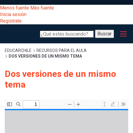
Pasar
[Educarchile
Menos fuente
Más fuente
al
Buscar
Inicia sesión
contenido
Regístrate
principal
Menú
Desarrollo
-
Buscar
profesional
principal
Escritorio]
Expand
Gestión
Sobrescribir
EDUCARCHILE
RECURSOS PARA EL AULA
DOS VERSIONES DE UN MISMO TEMA
curricular
Menú
enlaces
Expand
Dos versiones de un mismo
Comunidad
entrar
tema
registrarte.
Expand
de
Inicia sesión.
Exploración
a
Expand
ayuda
[Educarchile
Inicia
mi
sesión
a
Regístrate