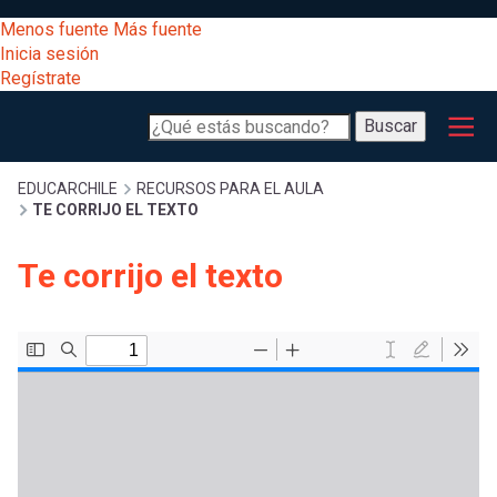
Pasar
[Educarchile
Menos fuente
Más fuente
al
Buscar
Inicia sesión
contenido
Regístrate
principal
Menú
Desarrollo
-
Buscar
profesional
principal
Escritorio]
Expand
Gestión
Sobrescribir
EDUCARCHILE
RECURSOS PARA EL AULA
TE CORRIJO EL TEXTO
curricular
Menú
enlaces
Expand
Te corrijo el texto
Comunidad
entrar
registrarte.
Expand
de
Inicia sesión.
Exploración
a
Expand
ayuda
[Educarchile
Inicia
mi
sesión
a
Regístrate