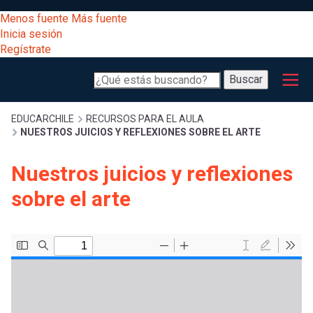
Pasar
[Educarchile
Menos fuente
Más fuente
al
Buscar
Inicia sesión
contenido
Regístrate
principal
Menú
Desarrollo
-
Buscar
profesional
principal
Escritorio]
Expand
Gestión
Sobrescribir
EDUCARCHILE
RECURSOS PARA EL AULA
NUESTROS JUICIOS Y REFLEXIONES SOBRE EL ARTE
curricular
Menú
enlaces
Expand
Nuestros juicios y reflexiones
Comunidad
entrar
sobre el arte
registrarte.
Expand
de
Inicia sesión.
Exploración
a
Expand
ayuda
[Educarchile
Inicia
mi
sesión
a
Regístrate