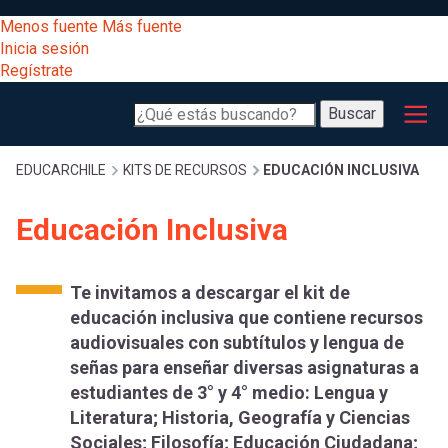
Pasar
[Educarchile
Menos fuente
Más fuente
al
Buscar
Inicia sesión
contenido
Regístrate
principal
Menú
Desarrollo
-
Buscar
profesional
principal
Escritorio]
Expand
Gestión
Sobrescribir
EDUCARCHILE
KITS DE RECURSOS
EDUCACIÓN INCLUSIVA
curricular
Menú
Educación Inclusiva
enlaces
Expand
Comunidad
entrar
registrarte.
Expand
de
Te invitamos a descargar el kit de
Inicia sesión.
Exploración
educación inclusiva que contiene recursos
a
audiovisuales con subtítulos y lengua de
Expand
ayuda
señas para enseñar diversas asignaturas a
[Educarchile
Inicia
mi
estudiantes de 3° y 4° medio: Lengua y
sesión
a
Literatura; Historia, Geografía y Ciencias
Regístrate
Sociales; Filosofía; Educación Ciudadana;