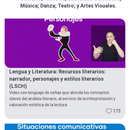
-
cuenta
Música; Danza; Teatro; y Artes Visuales.
la
Mobile]
navegación
Menú
entrar
a
Lengua y Literatura: Recursos literarios:
narrador, personajes y estilos literarios
mi
(LSCH)
Video con lenguaje de señas que aborda los conceptos
claves del análisis literario, al servicio de la interpretación y
cuenta
valoración estética de la lectura.
173