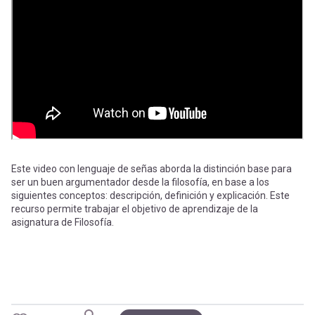
-
cuenta
la
Mobile]
navegación
Menú
entrar
a
Este video con lenguaje de señas aborda la distinción base para
ser un buen argumentador desde la filosofía, en base a los
siguientes conceptos: descripción, definición y explicación. Este
mi
recurso permite trabajar el objetivo de aprendizaje de la
asignatura de Filosofía.
cuenta