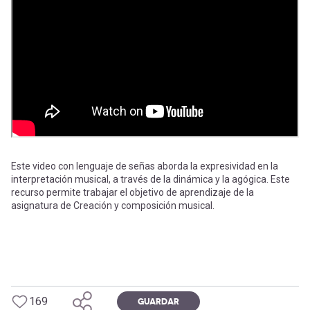
-
cuenta
la
Mobile]
navegación
Menú
entrar
a
Este video con lenguaje de señas aborda la expresividad en la
interpretación musical, a través de la dinámica y la agógica. Este
recurso permite trabajar el objetivo de aprendizaje de la
mi
asignatura de Creación y composición musical.
cuenta
169
GUARDAR