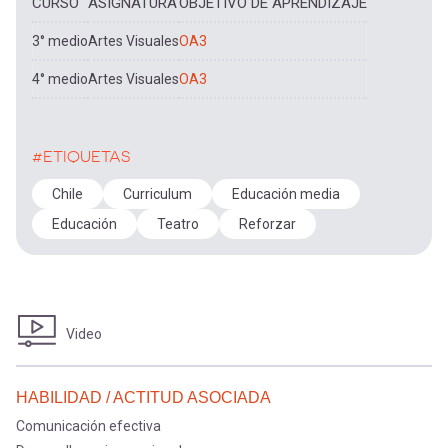
CURSO
ASIGNATURA
OBJETIVO DE APRENDIZAJE
3° medio
Artes Visuales
OA3
4° medio
Artes Visuales
OA3
#ETIQUETAS
Chile
Curriculum
Educación media
Educación
Teatro
Reforzar
Video
HABILIDAD / ACTITUD ASOCIADA
Comunicación efectiva