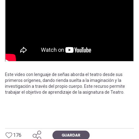
-
cuenta
la
Mobile]
navegación
Menú
entrar
a
Este video con lenguaje de señas aborda el teatro desde sus
primeros orígenes, dando rienda suelta a la imaginación y la
investigación a través del propio cuerpo. Este recurso permite
mi
trabajar el objetivo de aprendizaje de la asignatura de Teatro.
cuenta
176
GUARDAR