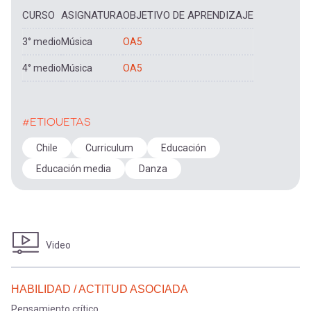
CURSO
ASIGNATURA
OBJETIVO DE APRENDIZAJE
3° medio
Música
OA5
4° medio
Música
OA5
#ETIQUETAS
Chile
Curriculum
Educación
Educación media
Danza
Video
HABILIDAD / ACTITUD ASOCIADA
Pensamiento crítico