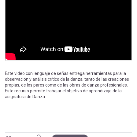
-
cuenta
la
Mobile]
navegación
Menú
entrar
a
Este video con lenguaje de señas entrega herramientas para la
observación y análisis crítico de la danza, tanto de las creaciones
propias, de los pares como de las obras de danza profesionales.
mi
Este recurso permite trabajar el objetivo de aprendizaje de la
asignatura de Danza.
cuenta