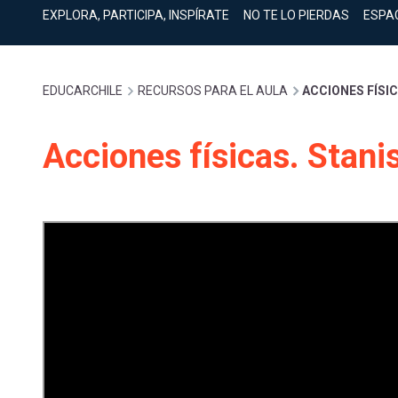
cuenta
Mobile]
EXPLORA, PARTICIPA, INSPÍRATE
NO TE LO PIERDAS
ESPA
Menú
Sobrescribir
EDUCARCHILE
RECURSOS PARA EL AULA
ACCIONES FÍSIC
entrar
enlaces
Acciones físicas. Stani
a
de
mi
ayuda
cuenta
a
la