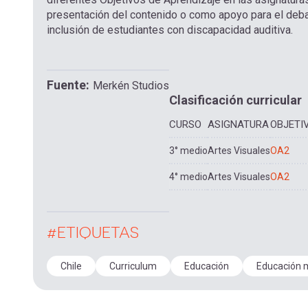
presentación del contenido o como apoyo para el debat
inclusión de estudiantes con discapacidad auditiva.
Fuente
Merkén Studios
Clasificación curricular
CURSO
ASIGNATURA
OBJETI
3° medio
Artes Visuales
OA2
4° medio
Artes Visuales
OA2
#ETIQUETAS
Chile
Curriculum
Educación
Educación 