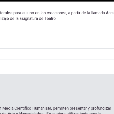
rales para su uso en las creaciones, a partir de la llamada Acc
izaje de la asignatura de Teatro.
n Media Científico Humanista, permiten presentar y profundizar
 de Arte y Humanidades. Se sugiere utilizar tanto para la