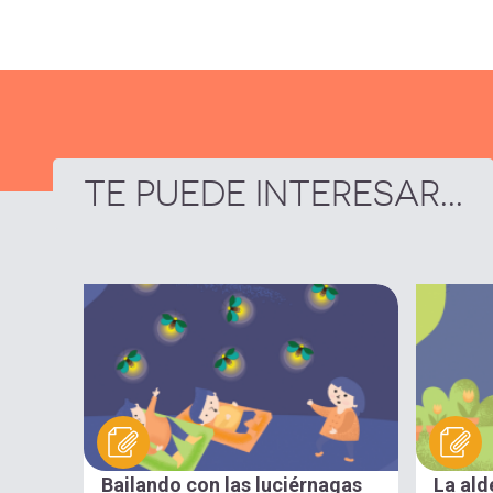
TE PUEDE INTERESAR...
Bailando con las luciérnagas
La ald