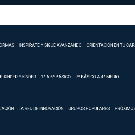
FORMAS
INSPÍRATE Y SIGUE AVANZANDO
ORIENTACIÓN EN TU CA
E-KINDER Y KINDER
1º A 6º BÁSICO
7º BÁSICO A 4º MEDIO
registrarte.
CACIÓN
LA RED DE INNOVACIÓN
GRUPOS POPULARES
PRÓXIMO
Inicia sesión.
S