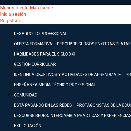
Pasar
[Educarchile
Menos fuente
Más fuente
al
Buscar
Inicia sesión
contenido
Menú
Regístrate
DESARROLLO
principal
-
PROFESIONAL
Menú
DESARROLLO PROFESIONAL
Expand
principal
Escritorio]
GESTIÓN
OFERTA FORMATIVA
DESCUBRE CURSOS EN OTRAS PLATA
CURRICULAR
principal
HABILIDADES PARA EL SIGLO XXI
Expand
Menú
GESTIÓN CURRICULAR
COMUNIDAD
Expand
IDENTIFICA OBJETIVOS Y ACTIVIDADES DE APRENDIZAJE
PR
entrar
EXPLORACIÓN
ENSEÑANZA MEDIA TÉCNICO PROFESIONAL
Expand
a
COMUNIDAD
[Educarchile
Inicia
sesión
ESTÁ PASANDO EN LAS REDES
PROTAGONISTAS DE LA EDU
Regístrate
mi
-
DESCUBRE REDES, INTERCAMBIA PRÁCTICAS Y EXPERIENCIA
EXPLORACIÓN