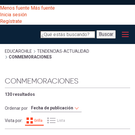
Pasar
[Educarchile
Menos fuente
Más fuente
al
Buscar
Inicia sesión
contenido
Regístrate
principal
Menú
Desarrollo
-
Buscar
profesional
principal
Escritorio]
Expand
Gestión
Sobrescribir
EDUCARCHILE
TENDENCIAS-ACTUALIDAD
CONMEMORACIONES
curricular
Menú
enlaces
Expand
Comunidad
CONMEMORACIONES
entrar
registrarte.
Expand
de
Inicia sesión.
Exploración
130 resultados
a
Expand
ayuda
Ordenar por
[Educarchile
Inicia
mi
Vista por:
Grilla
Lista
sesión
a
Regístrate