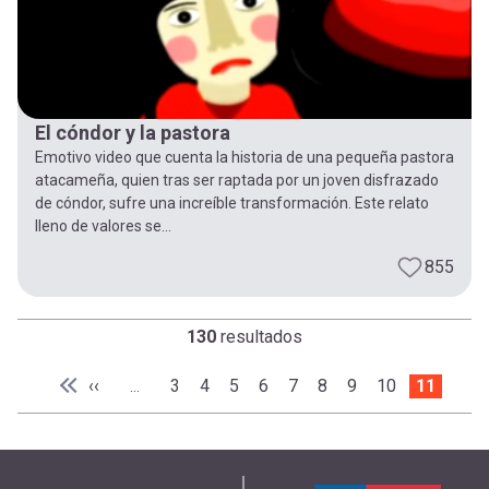
El cóndor y la pastora
Emotivo video que cuenta la historia de una pequeña pastora
atacameña, quien tras ser raptada por un joven disfrazado
de cóndor, sufre una increíble transformación. Este relato
lleno de valores se...
855
130
resultados
Paginación
Página anterior
‹‹
Page
3
Page
4
Page
5
Page
6
Page
7
Page
8
Page
9
Page
10
Página a
11
…
Primera página
« Primera