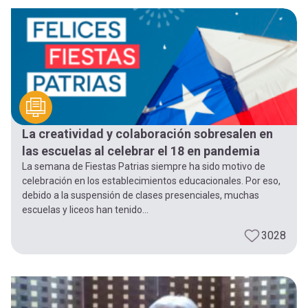
-
cuenta
la
Mobile]
navegación
Menú
entrar
La creatividad y colaboración sobresalen en
las escuelas al celebrar el 18 en pandemia
a
La semana de Fiestas Patrias siempre ha sido motivo de
celebración en los establecimientos educacionales. Por eso,
debido a la suspensión de clases presenciales, muchas
mi
escuelas y liceos han tenido...
3028
cuenta