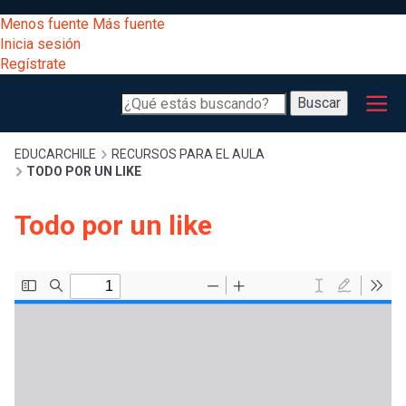
Pasar
[Educarchile
Menos fuente
Más fuente
al
Buscar
Inicia sesión
contenido
Regístrate
principal
Menú
Desarrollo
-
Buscar
profesional
principal
Escritorio]
Expand
Gestión
Sobrescribir
EDUCARCHILE
RECURSOS PARA EL AULA
TODO POR UN LIKE
curricular
Menú
enlaces
Expand
Todo por un like
Comunidad
entrar
registrarte.
Expand
de
Inicia sesión.
Exploración
a
Expand
ayuda
[Educarchile
Inicia
mi
sesión
a
Regístrate