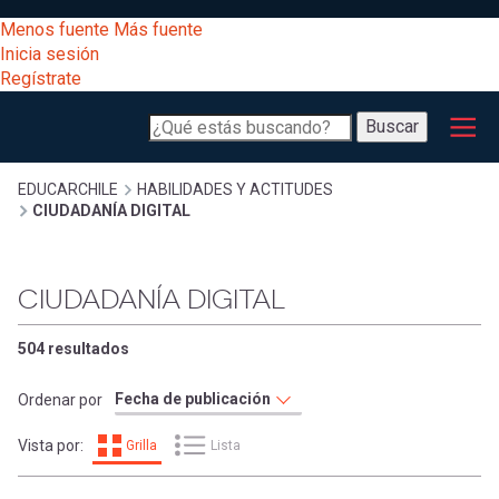
Pasar
[Educarchile
Menos fuente
Más fuente
al
Buscar
Inicia sesión
contenido
Regístrate
principal
Menú
Desarrollo
-
Buscar
profesional
principal
Escritorio]
Expand
Gestión
Sobrescribir
EDUCARCHILE
HABILIDADES Y ACTITUDES
CIUDADANÍA DIGITAL
curricular
Menú
enlaces
Expand
Comunidad
CIUDADANÍA DIGITAL
entrar
registrarte.
Expand
de
Inicia sesión.
Exploración
504 resultados
a
Expand
ayuda
Ordenar por
[Educarchile
Inicia
mi
Vista por:
Grilla
Lista
sesión
a
Regístrate