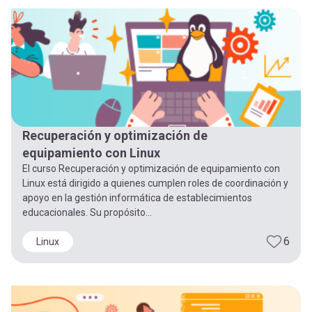
-
cuenta
la
Mobile]
navegación
Menú
entrar
Recuperación y optimización de
equipamiento con Linux
a
El curso Recuperación y optimización de equipamiento con
Linux está dirigido a quienes cumplen roles de coordinación y
apoyo en la gestión informática de establecimientos
mi
educacionales. Su propósito...
6
Linux
cuenta