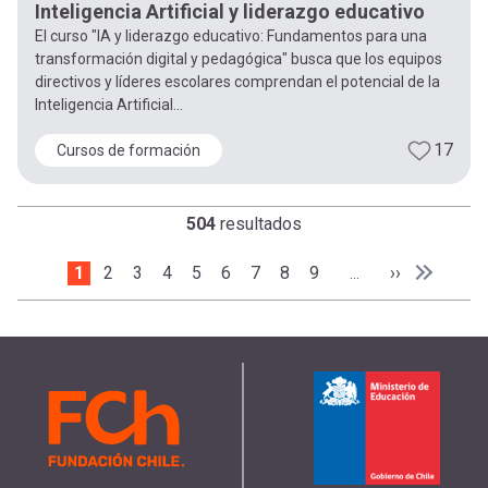
Inteligencia Artificial y liderazgo educativo
El curso "IA y liderazgo educativo: Fundamentos para una
transformación digital y pedagógica" busca que los equipos
directivos y líderes escolares comprendan el potencial de la
Inteligencia Artificial...
17
Cursos de formación
504
resultados
Paginación
Página actual
1
Page
2
Page
3
Page
4
Page
5
Page
6
Page
7
Page
8
Page
9
Siguiente pá
››
…
Última p
Última »