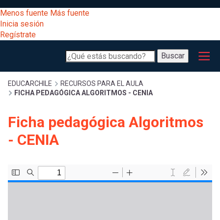
Pasar
[Educarchile
Menos fuente
Más fuente
al
Buscar
Inicia sesión
contenido
Regístrate
principal
Menú
Desarrollo
-
Buscar
profesional
principal
Escritorio]
Expand
Gestión
Sobrescribir
EDUCARCHILE
RECURSOS PARA EL AULA
FICHA PEDAGÓGICA ALGORITMOS - CENIA
curricular
Menú
enlaces
Expand
Ficha pedagógica Algoritmos
Comunidad
entrar
- CENIA
registrarte.
Expand
de
Inicia sesión.
Exploración
a
Expand
ayuda
[Educarchile
Inicia
mi
sesión
a
Regístrate