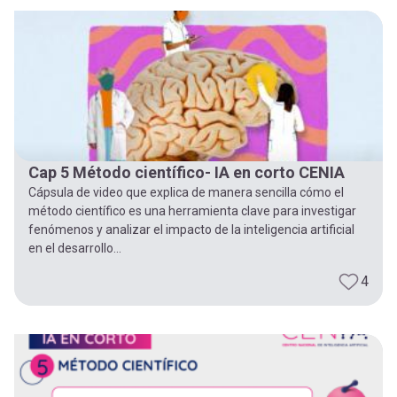
-
cuenta
la
Mobile]
navegación
Menú
entrar
Cap 5 Método científico- IA en corto CENIA
Cápsula de video que explica de manera sencilla cómo el
a
método científico es una herramienta clave para investigar
fenómenos y analizar el impacto de la inteligencia artificial
en el desarrollo...
mi
4
cuenta