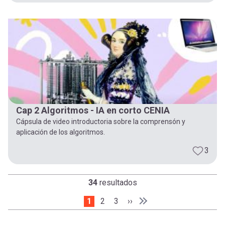
Cap 2 Algoritmos - IA en corto CENIA
Cápsula de video introductoria sobre la comprensón y
aplicación de los algoritmos.
3
34
resultados
Página actual
1
Page
2
Page
3
Siguiente página
››
Paginación
Última página
Última »