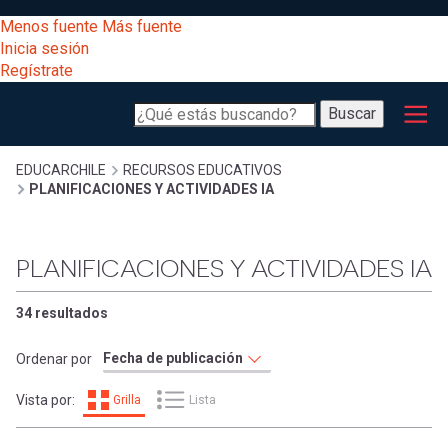
Pasar
[Educarchile
Menos fuente
Más fuente
al
Buscar
Inicia sesión
contenido
Regístrate
principal
Menú
Desarrollo
-
Buscar
profesional
principal
Escritorio]
Expand
Gestión
Sobrescribir
EDUCARCHILE
RECURSOS EDUCATIVOS
PLANIFICACIONES Y ACTIVIDADES IA
curricular
Menú
enlaces
Expand
Comunidad
PLANIFICACIONES Y ACTIVIDADES IA
entrar
registrarte.
Expand
de
Inicia sesión.
Exploración
34 resultados
a
Expand
ayuda
Ordenar por
[Educarchile
Inicia
mi
Vista por:
Grilla
Lista
sesión
a
Regístrate