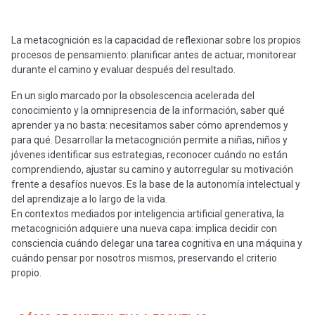
-
cuenta
la
Mobile]
La metacognición es la capacidad de reflexionar sobre los propios
procesos de pensamiento: planificar antes de actuar, monitorear
navegación
durante el camino y evaluar después del resultado.
Menú
En un siglo marcado por la obsolescencia acelerada del
conocimiento y la omnipresencia de la información, saber qué
entrar
aprender ya no basta: necesitamos saber cómo aprendemos y
para qué. Desarrollar la metacognición permite a niñas, niños y
jóvenes identificar sus estrategias, reconocer cuándo no están
a
comprendiendo, ajustar su camino y autorregular su motivación
frente a desafíos nuevos. Es la base de la autonomía intelectual y
del aprendizaje a lo largo de la vida.
mi
En contextos mediados por inteligencia artificial generativa, la
metacognición adquiere una nueva capa: implica decidir con
consciencia cuándo delegar una tarea cognitiva en una máquina y
cuenta
cuándo pensar por nosotros mismos, preservando el criterio
propio.