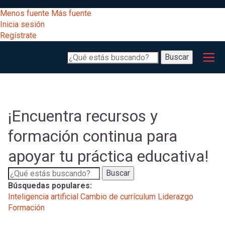
Pasar
[Educarchile
Menos fuente
Más fuente
al
Buscar
Inicia sesión
contenido
Regístrate
principal
Menú
Desarrollo
-
Buscar
profesional
principal
Escritorio]
Expand
Gestión
curricular
Menú
¡Encuentra recursos y
Expand
Comunidad
formación continua para
entrar
registrarte.
Expand
apoyar tu práctica educativa!
Inicia sesión.
Exploración
a
Expand
Buscar
Búsquedas populares:
[Educarchile
Inicia
mi
Inteligencia artificial
Cambio de currículum
Liderazgo
sesión
Formación
Regístrate