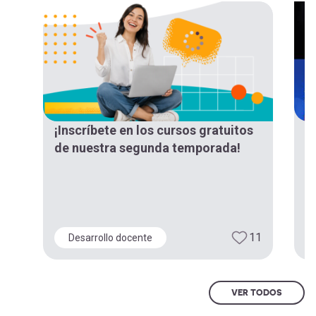
¡Inscríbete en los cursos gratuitos
¡
de nuestra segunda temporada!
“
d
E
11
Desarrollo docente
VER TODOS