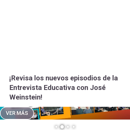
-
cuenta
Mobile]
Menú
entrar
a
¡Revisa los nuevos episodios de la
mi
Entrevista Educativa con José
Weinstein!
cuenta
VER MÁS