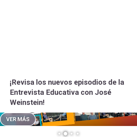
-
cuenta
Mobile]
Menú
entrar
a
¡Revisa los nuevos episodios de la
mi
Entrevista Educativa con José
Weinstein!
cuenta
VER MÁS