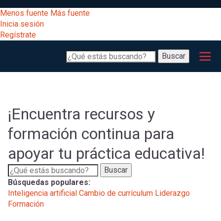
Pasar
[Educarchile
Menos fuente
Más fuente
al
Buscar
Inicia sesión
contenido
Regístrate
principal
Menú
Desarrollo
-
Buscar
profesional
principal
Escritorio]
Expand
Gestión
curricular
Menú
¡Encuentra recursos y
Expand
Comunidad
formación continua para
entrar
registrarte.
Expand
apoyar tu práctica educativa!
Inicia sesión.
Exploración
a
Expand
Buscar
Búsquedas populares:
[Educarchile
Inicia
mi
Inteligencia artificial
Cambio de currículum
Liderazgo
sesión
Formación
Regístrate