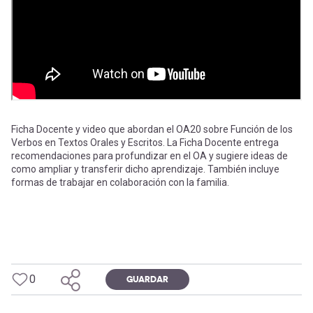
-
cuenta
la
Mobile]
navegación
Menú
entrar
Ficha Docente y video que abordan el OA20 sobre Función de los
Verbos en Textos Orales y Escritos. La Ficha Docente entrega
recomendaciones para profundizar en el OA y sugiere ideas de
a
como ampliar y transferir dicho aprendizaje. También incluye
formas de trabajar en colaboración con la familia.
mi
cuenta
0
GUARDAR