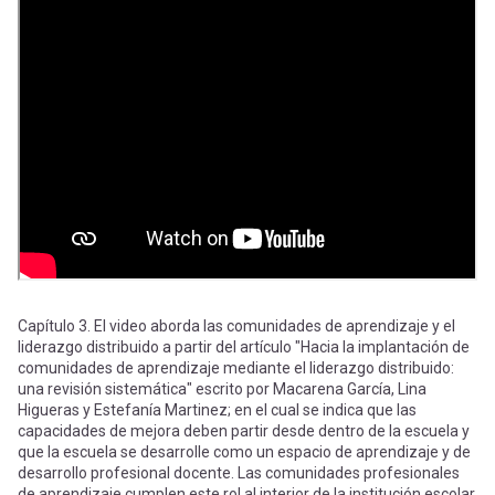
-
cuenta
la
Mobile]
navegación
Menú
entrar
a
mi
Capítulo 3. El video aborda las comunidades de aprendizaje y el
liderazgo distribuido a partir del artículo "Hacia la implantación de
comunidades de aprendizaje mediante el liderazgo distribuido:
una revisión sistemática" escrito por Macarena García, Lina
cuenta
Higueras y Estefanía Martinez; en el cual se indica que las
capacidades de mejora deben partir desde dentro de la escuela y
que la escuela se desarrolle como un espacio de aprendizaje y de
desarrollo profesional docente. Las comunidades profesionales
de aprendizaje cumplen este rol al interior de la institución escolar