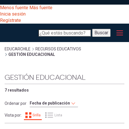
Pasar
[Educarchile
Menos fuente
Más fuente
al
Buscar
Inicia sesión
contenido
Regístrate
principal
Menú
Desarrollo
-
Buscar
profesional
principal
Escritorio]
Expand
Gestión
Sobrescribir
EDUCARCHILE
RECURSOS EDUCATIVOS
GESTIÓN EDUCACIONAL
curricular
Menú
enlaces
Expand
Comunidad
GESTIÓN EDUCACIONAL
entrar
registrarte.
Expand
de
Inicia sesión.
Exploración
7 resultados
a
Expand
ayuda
Ordenar por
[Educarchile
Inicia
mi
Vista por:
Grilla
Lista
sesión
a
Regístrate