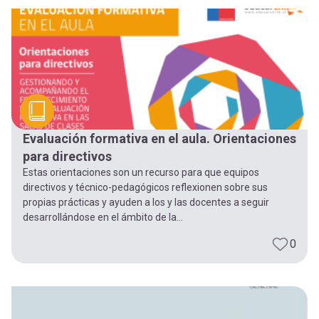
-
cuenta
la
Mobile]
navegación
Menú
entrar
Evaluación formativa en el aula. Orientaciones
para directivos
a
Estas orientaciones son un recurso para que equipos
directivos y técnico-pedagógicos reflexionen sobre sus
propias prácticas y ayuden a los y las docentes a seguir
mi
desarrollándose en el ámbito de la...
0
cuenta