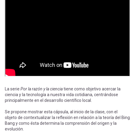
-
cuenta
la
Mobile]
navegación
Menú
entrar
a
mi
La serie
Por la razón y la ciencia
tiene como objetivo acercar la
ciencia y la tecnología a nuestra vida cotidiana, centrándose
principalmente en el desarrollo científico local.
cuenta
Se propone mostrar esta cápsula, al inicio de la clase, con el
objeto de contextualizar la reflexión en relación a la teoría del Bing
Bang y como ésta determina la comprensión del origen y la
evolución.