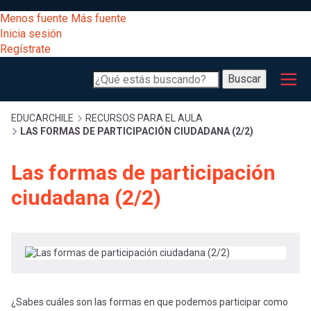
Pasar
[Educarchile
Menos fuente
Más fuente
al
Buscar
Inicia sesión
contenido
Regístrate
principal
Menú
Desarrollo
-
Buscar
profesional
principal
Escritorio]
Expand
Gestión
Sobrescribir
EDUCARCHILE
RECURSOS PARA EL AULA
LAS FORMAS DE PARTICIPACIÓN CIUDADANA (2/2)
curricular
Menú
enlaces
Expand
Las formas de participación
Comunidad
entrar
ciudadana (2/2)
registrarte.
Expand
de
Inicia sesión.
Exploración
a
Expand
ayuda
[Educarchile
Inicia
mi
sesión
a
Regístrate
¿Sabes cuáles son las formas en que podemos participar como