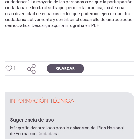
-
cuenta
ciudadanos? La mayoría de las personas cree que la participación
la
ciudadana se limita al sufragio, pero en la práctica, existe una
gran diversidad de espacios en los que podemos ejercer nuestra
Mobile]
ciudadanía activamente y contribuir al desarrollo de una sociedad
navegación
democrática. Descarga aquí la infografía en PDF.
Menú
entrar
1
GUARDAR
a
mi
INFORMACIÓN TÉCNICA
cuenta
Sugerencia de uso
Infografía desarrollada para la aplicación del Plan Nacional
de Formación Ciudadana.