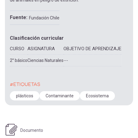
de animales en peligro de extinción.
Fuente
Fundación Chile
Clasificación curricular
CURSO
ASIGNATURA
OBJETIVO DE APRENDIZAJE
2° básico
Ciencias Naturales
---
#ETIQUETAS
plásticos
Contaminante
Ecosistema
Documento