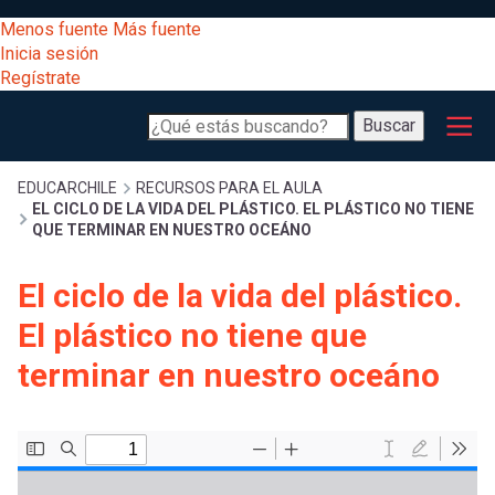
Pasar
[Educarchile
Menos fuente
Más fuente
al
Buscar
Inicia sesión
contenido
Regístrate
principal
Menú
Desarrollo
-
Buscar
profesional
principal
Escritorio]
Expand
Gestión
Sobrescribir
EDUCARCHILE
RECURSOS PARA EL AULA
EL CICLO DE LA VIDA DEL PLÁSTICO. EL PLÁSTICO NO TIENE
curricular
Menú
QUE TERMINAR EN NUESTRO OCEÁNO
enlaces
Expand
Comunidad
El ciclo de la vida del plástico.
entrar
registrarte.
Expand
de
El plástico no tiene que
Inicia sesión.
Exploración
a
terminar en nuestro oceáno
Expand
ayuda
[Educarchile
Inicia
mi
sesión
a
Regístrate