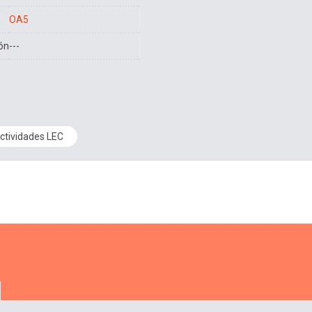
OA5
ón
---
Actividades LEC