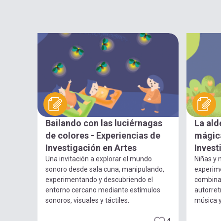
Bailando con las luciérnagas
La ald
de colores - Experiencias de
mágica
Investigación en Artes
Invest
Una invitación a explorar el mundo
Niñas y n
sonoro desde sala cuna, manipulando,
experim
experimentando y descubriendo el
combina
entorno cercano mediante estímulos
autorret
sonoros, visuales y táctiles.
música 