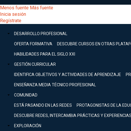
Pasar
[Educarchile
Menos fuente
Más fuente
al
Buscar
Inicia sesión
contenido
Menú
Regístrate
DESARROLLO
principal
-
PROFESIONAL
Menú
DESARROLLO PROFESIONAL
Expand
principal
Escritorio]
GESTIÓN
OFERTA FORMATIVA
DESCUBRE CURSOS EN OTRAS PLATA
CURRICULAR
principal
HABILIDADES PARA EL SIGLO XXI
Expand
Menú
GESTIÓN CURRICULAR
COMUNIDAD
Expand
IDENTIFICA OBJETIVOS Y ACTIVIDADES DE APRENDIZAJE
PR
entrar
EXPLORACIÓN
ENSEÑANZA MEDIA TÉCNICO PROFESIONAL
Expand
a
COMUNIDAD
[Educarchile
Inicia
sesión
ESTÁ PASANDO EN LAS REDES
PROTAGONISTAS DE LA EDU
Regístrate
mi
-
DESCUBRE REDES, INTERCAMBIA PRÁCTICAS Y EXPERIENCIA
EXPLORACIÓN