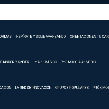
FORMAS
INSPÍRATE Y SIGUE AVANZANDO
ORIENTACIÓN EN TU CA
E-KINDER Y KINDER
1º A 6º BÁSICO
7º BÁSICO A 4º MEDIO
registrarte.
CACIÓN
LA RED DE INNOVACIÓN
GRUPOS POPULARES
PRÓXIMO
Inicia sesión.
S