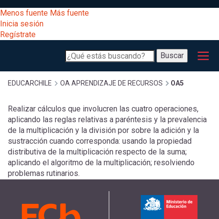
Pasar
[Educarchile
Menos fuente
Más fuente
al
Buscar
Inicia sesión
contenido
Regístrate
principal
Menú
Desarrollo
-
Buscar
profesional
principal
Escritorio]
Expand
Gestión
Sobrescribir
EDUCARCHILE
OA APRENDIZAJE DE RECURSOS
OA5
curricular
Menú
Realizar cálculos que involucren las cuatro operaciones,
enlaces
Expand
aplicando las reglas relativas a paréntesis y la prevalencia
Comunidad
entrar
de la multiplicación y la división por sobre la adición y la
registrarte.
sustracción cuando corresponda: usando la propiedad
Expand
de
Inicia sesión.
distributiva de la multiplicación respecto de la suma;
Exploración
a
aplicando el algoritmo de la multiplicación; resolviendo
Expand
ayuda
problemas rutinarios.
[Educarchile
Inicia
mi
sesión
a
Regístrate