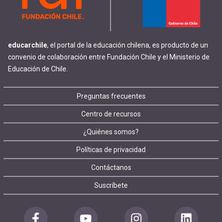
-
cuenta
la
Mobile]
navegación
educarchile
, el portal de la educación chilena, es producto de un
Menú
convenio de colaboración entre Fundación Chile y el Ministerio de
Educación de Chile.
entrar
Footer
Preguntas frecuentes
Centro de recursos
a
menu
¿Quiénes somos?
mi
Políticas de privacidad
Contáctanos
cuenta
Suscríbete
Redes