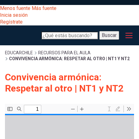
Pasar
[Educarchile
Menos fuente
Más fuente
al
Buscar
Inicia sesión
contenido
Regístrate
principal
Menú
Desarrollo
-
Buscar
profesional
principal
Escritorio]
Expand
Gestión
Sobrescribir
EDUCARCHILE
RECURSOS PARA EL AULA
CONVIVENCIA ARMÓNICA: RESPETAR AL OTRO | NT1 Y NT2
curricular
Menú
enlaces
Expand
Convivencia armónica:
Comunidad
entrar
Respetar al otro | NT1 y NT2
registrarte.
Expand
de
Inicia sesión.
Exploración
a
Expand
ayuda
[Educarchile
Inicia
mi
sesión
a
Regístrate