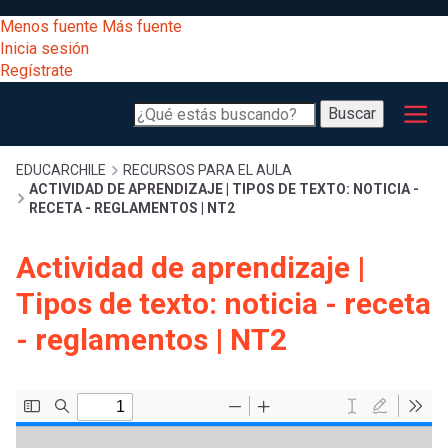
Pasar
[Educarchile
Menos fuente
Más fuente
al
Buscar
Inicia sesión
contenido
Regístrate
principal
Menú
Desarrollo
-
Buscar
profesional
principal
Escritorio]
Expand
Gestión
Sobrescribir
EDUCARCHILE
RECURSOS PARA EL AULA
ACTIVIDAD DE APRENDIZAJE | TIPOS DE TEXTO: NOTICIA -
curricular
Menú
RECETA - REGLAMENTOS | NT2
enlaces
Expand
Comunidad
Actividad de aprendizaje |
entrar
registrarte.
Expand
de
Tipos de texto: noticia - receta
Inicia sesión.
Exploración
a
- reglamentos | NT2
Expand
ayuda
[Educarchile
Inicia
mi
sesión
a
Regístrate