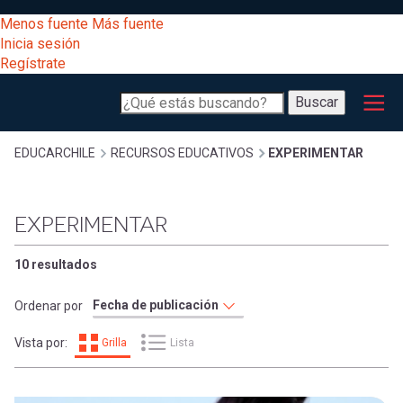
Pasar
[Educarchile
Menos fuente
Más fuente
al
Buscar
Inicia sesión
contenido
Regístrate
principal
Menú
Desarrollo
-
Buscar
profesional
principal
Escritorio]
Expand
Gestión
Sobrescribir
EDUCARCHILE
RECURSOS EDUCATIVOS
EXPERIMENTAR
curricular
Menú
enlaces
Expand
EXPERIMENTAR
Comunidad
entrar
registrarte.
Expand
de
10 resultados
Inicia sesión.
Exploración
a
Ordenar por
Expand
ayuda
Vista por:
Grilla
Lista
[Educarchile
Inicia
mi
sesión
a
Regístrate