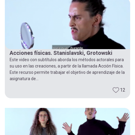
-
cuenta
la
Mobile]
navegación
Menú
Acciones físicas. Stanislavski, Grotowski
entrar
Este video con subtítulos aborda los métodos actorales para
su uso en las creaciones, a partir de la llamada Acción Física.
a
Este recurso permite trabajar el objetivo de aprendizaje de la
asignatura de...
mi
12
cuenta