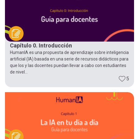
-
cuenta
la
Mobile]
navegación
Menú
Capítulo 0. Introducción
HumanIA es una propuesta de aprendizaje sobre inteligencia
entrar
artificial (IA) basada en una serie de recursos didácticos para
que los y las docentes puedan llevar a cabo con estudiantes
de nivel...
a
5
mi
cuenta