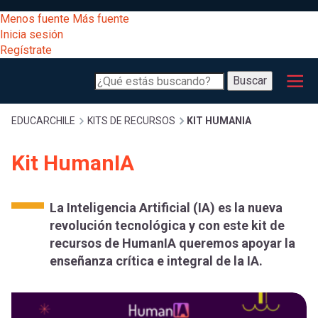
Pasar
[Educarchile
Menos fuente
Más fuente
al
Buscar
Inicia sesión
contenido
Regístrate
principal
Menú
Desarrollo
-
Buscar
profesional
principal
Escritorio]
Expand
Gestión
Sobrescribir
EDUCARCHILE
KITS DE RECURSOS
KIT HUMANIA
curricular
Menú
Kit HumanIA
enlaces
Expand
Comunidad
entrar
registrarte.
Expand
de
La Inteligencia Artificial (IA) es la nueva
Inicia sesión.
Exploración
revolución tecnológica y con este kit de
a
recursos de HumanIA queremos apoyar la
Expand
ayuda
enseñanza crítica e integral de la IA.
[Educarchile
Inicia
mi
sesión
a
Regístrate