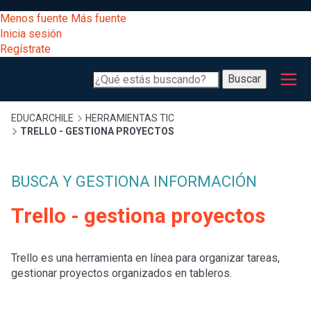
Pasar
[Educarchile
Menos fuente
Más fuente
al
Buscar
Inicia sesión
contenido
Regístrate
principal
Menú
Desarrollo
-
Buscar
profesional
principal
Escritorio]
Expand
Gestión
Sobrescribir
EDUCARCHILE
HERRAMIENTAS TIC
TRELLO - GESTIONA PROYECTOS
curricular
Menú
enlaces
Expand
Comunidad
BUSCA Y GESTIONA INFORMACIÓN
entrar
registrarte.
Expand
de
Trello - gestiona proyectos
Inicia sesión.
Exploración
a
Expand
ayuda
Trello es una herramienta en línea para organizar tareas,
[Educarchile
Inicia
mi
gestionar proyectos organizados en tableros.
sesión
a
Regístrate