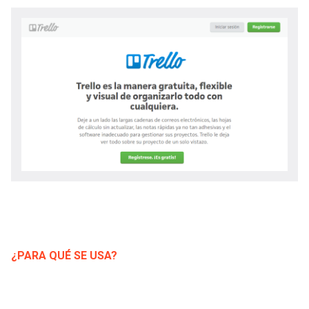
-
cuenta
la
Mobile]
navegación
Menú
entrar
a
mi
cuenta
¿PARA QUÉ SE USA?