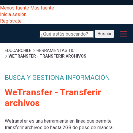
Pasar
[Educarchile
Menos fuente
Más fuente
al
Buscar
Inicia sesión
contenido
Regístrate
principal
Menú
Desarrollo
-
Buscar
profesional
principal
Escritorio]
Expand
Gestión
Sobrescribir
EDUCARCHILE
HERRAMIENTAS TIC
WETRANSFER - TRANSFERIR ARCHIVOS
curricular
Menú
enlaces
Expand
Comunidad
BUSCA Y GESTIONA INFORMACIÓN
entrar
registrarte.
Expand
de
WeTransfer - Transferir
Inicia sesión.
Exploración
a
archivos
Expand
ayuda
[Educarchile
Inicia
mi
sesión
Wetransfer es una herramienta en línea que permite
a
Regístrate
transferir archivos de hasta 2GB de peso de manera