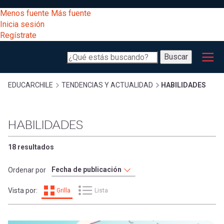
Pasar
[Educarchile
Menos fuente
Más fuente
al
Buscar
Inicia sesión
contenido
Regístrate
principal
Menú
Desarrollo
-
Buscar
profesional
principal
Escritorio]
Expand
Gestión
Sobrescribir
EDUCARCHILE
TENDENCIAS Y ACTUALIDAD
HABILIDADES
curricular
Menú
enlaces
Expand
HABILIDADES
Comunidad
entrar
registrarte.
Expand
de
18 resultados
Inicia sesión.
Exploración
a
Ordenar por
Expand
ayuda
Vista por:
Grilla
Lista
[Educarchile
Inicia
mi
sesión
a
Regístrate