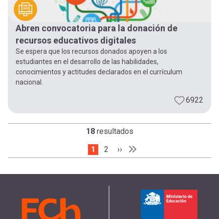
Abren convocatoria para la donación de
recursos educativos digitales
Se espera que los recursos donados apoyen a los
estudiantes en el desarrollo de las habilidades,
conocimientos y actitudes declarados en el currículum
nacional.
6922
18
resultados
Página actual
1
Page
2
Siguiente página
››
Paginación
Última página
Última »