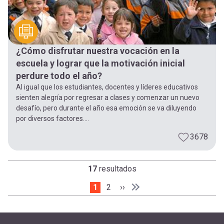
¿Cómo disfrutar nuestra vocación en la
escuela y lograr que la motivación inicial
perdure todo el año?
Al igual que los estudiantes, docentes y líderes educativos
sienten alegría por regresar a clases y comenzar un nuevo
desafío, pero durante el año esa emoción se va diluyendo
por diversos factores....
3678
17
resultados
Página actual
1
Page
2
Siguiente página
››
Paginación
Última página
Última »