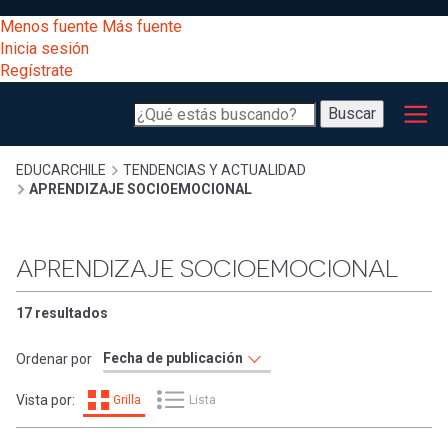
Pasar
[Educarchile
Menos fuente
Más fuente
al
Buscar
Inicia sesión
contenido
Regístrate
principal
Menú
Desarrollo
-
Buscar
profesional
principal
Escritorio]
Expand
Gestión
Sobrescribir
EDUCARCHILE
TENDENCIAS Y ACTUALIDAD
APRENDIZAJE SOCIOEMOCIONAL
curricular
Menú
enlaces
Expand
Comunidad
APRENDIZAJE SOCIOEMOCIONAL
entrar
registrarte.
Expand
de
Inicia sesión.
Exploración
17 resultados
a
Expand
ayuda
Ordenar por
[Educarchile
Inicia
mi
Vista por:
Grilla
Lista
sesión
a
Regístrate