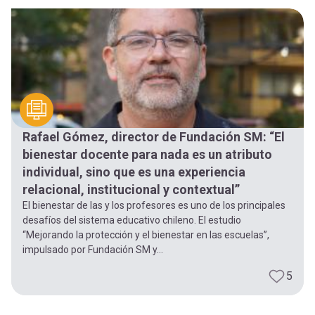
-
cuenta
la
Mobile]
navegación
Menú
entrar
Rafael Gómez, director de Fundación SM: “El
bienestar docente para nada es un atributo
a
individual, sino que es una experiencia
relacional, institucional y contextual”
El bienestar de las y los profesores es uno de los principales
mi
desafíos del sistema educativo chileno. El estudio
“Mejorando la protección y el bienestar en las escuelas”,
cuenta
impulsado por Fundación SM y...
5