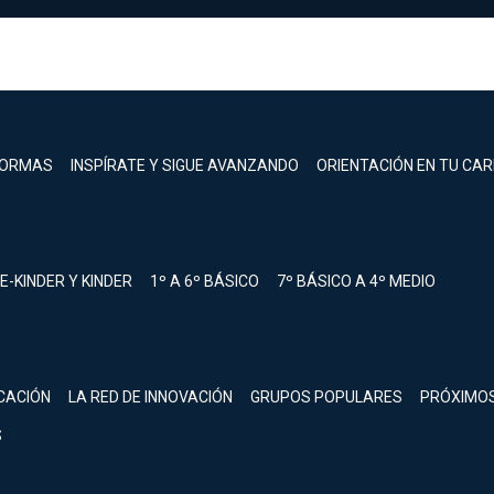
FORMAS
INSPÍRATE Y SIGUE AVANZANDO
ORIENTACIÓN EN TU CA
E-KINDER Y KINDER
1º A 6º BÁSICO
7º BÁSICO A 4º MEDIO
registrarte.
CACIÓN
LA RED DE INNOVACIÓN
GRUPOS POPULARES
PRÓXIMO
Inicia sesión.
S