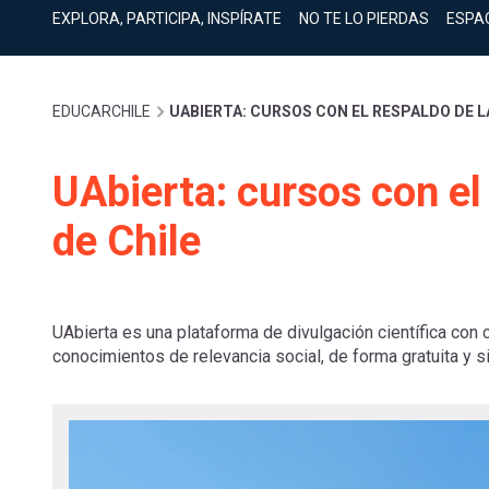
cuenta
Mobile]
EXPLORA, PARTICIPA, INSPÍRATE
NO TE LO PIERDAS
ESPA
Menú
Sobrescribir
EDUCARCHILE
UABIERTA: CURSOS CON EL RESPALDO DE L
entrar
enlaces
UAbierta: cursos con el
a
de Chile
de
mi
ayuda
cuenta
UAbierta es una plataforma de divulgación científica con 
conocimientos de relevancia social, de forma gratuita y s
a
la