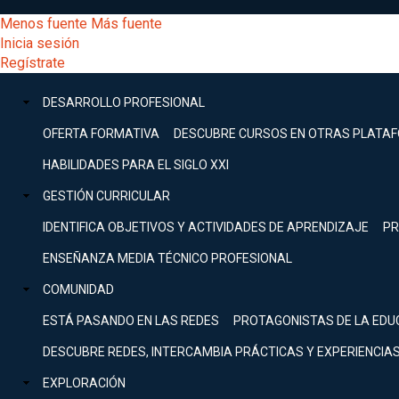
Pasar
[Educarchile
Menos fuente
Más fuente
al
Buscar
Inicia sesión
contenido
Menú
Regístrate
DESARROLLO
principal
-
PROFESIONAL
Menú
DESARROLLO PROFESIONAL
Expand
principal
Escritorio]
GESTIÓN
OFERTA FORMATIVA
DESCUBRE CURSOS EN OTRAS PLATA
CURRICULAR
principal
HABILIDADES PARA EL SIGLO XXI
Expand
Menú
GESTIÓN CURRICULAR
COMUNIDAD
Expand
IDENTIFICA OBJETIVOS Y ACTIVIDADES DE APRENDIZAJE
PR
entrar
EXPLORACIÓN
ENSEÑANZA MEDIA TÉCNICO PROFESIONAL
Expand
a
COMUNIDAD
[Educarchile
Inicia
sesión
ESTÁ PASANDO EN LAS REDES
PROTAGONISTAS DE LA EDU
Regístrate
mi
-
DESCUBRE REDES, INTERCAMBIA PRÁCTICAS Y EXPERIENCIA
EXPLORACIÓN