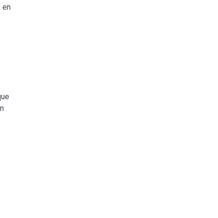
a en
que
on