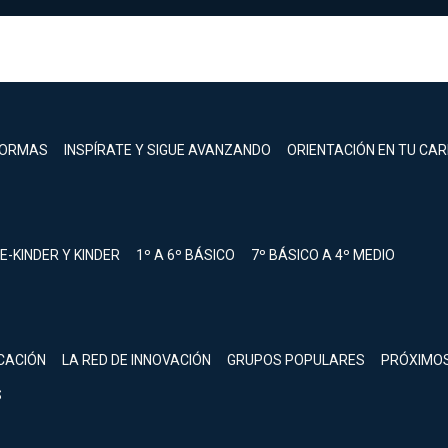
FORMAS
INSPÍRATE Y SIGUE AVANZANDO
ORIENTACIÓN EN TU CA
E-KINDER Y KINDER
1º A 6º BÁSICO
7º BÁSICO A 4º MEDIO
registrarte.
CACIÓN
LA RED DE INNOVACIÓN
GRUPOS POPULARES
PRÓXIMO
Inicia sesión.
S