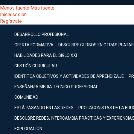
Pasar
[Educarchile
Menos fuente
Más fuente
al
Buscar
Inicia sesión
contenido
Menú
Regístrate
DESARROLLO
principal
-
PROFESIONAL
Menú
DESARROLLO PROFESIONAL
Expand
principal
Escritorio]
GESTIÓN
OFERTA FORMATIVA
DESCUBRE CURSOS EN OTRAS PLATA
CURRICULAR
principal
HABILIDADES PARA EL SIGLO XXI
Expand
Menú
GESTIÓN CURRICULAR
COMUNIDAD
Expand
IDENTIFICA OBJETIVOS Y ACTIVIDADES DE APRENDIZAJE
PR
entrar
EXPLORACIÓN
ENSEÑANZA MEDIA TÉCNICO PROFESIONAL
Expand
a
COMUNIDAD
[Educarchile
Inicia
sesión
ESTÁ PASANDO EN LAS REDES
PROTAGONISTAS DE LA EDU
Regístrate
mi
-
DESCUBRE REDES, INTERCAMBIA PRÁCTICAS Y EXPERIENCIA
EXPLORACIÓN