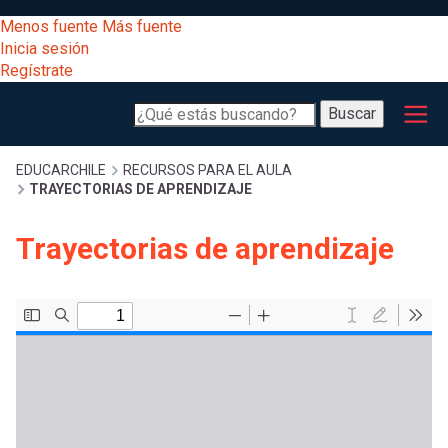
Pasar
[Educarchile
Menos fuente
Más fuente
al
Buscar
Inicia sesión
contenido
Regístrate
principal
Menú
Desarrollo
-
Buscar
profesional
principal
Escritorio]
Expand
Gestión
Sobrescribir
EDUCARCHILE
RECURSOS PARA EL AULA
TRAYECTORIAS DE APRENDIZAJE
curricular
Menú
enlaces
Expand
Trayectorias de aprendizaje
Comunidad
entrar
registrarte.
Expand
de
Inicia sesión.
Exploración
a
Expand
ayuda
[Educarchile
Inicia
mi
sesión
a
Regístrate