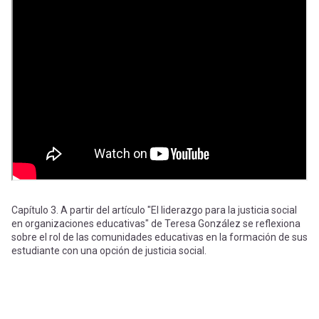
-
cuenta
la
Mobile]
navegación
Menú
entrar
a
mi
Capítulo 3. A partir del artículo "El liderazgo para la justicia social
en organizaciones educativas" de Teresa González se reflexiona
sobre el rol de las comunidades educativas en la formación de sus
estudiante con una opción de justicia social.
cuenta