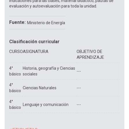
indicaciones para las clases, material didáctico, pautas de
evaluación y autoevaluación para toda la unidad.
Fuente
Ministerio de Energía
Clasificación curricular
CURSO
ASIGNATURA
OBJETIVO DE
APRENDIZAJE
4°
Historia, geografía y Ciencias
---
básico
sociales
4°
Ciencias Naturales
---
básico
4°
Lenguaje y comunicación
---
básico