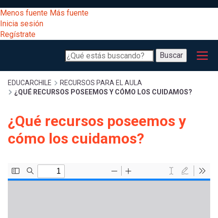
Pasar
[Educarchile
Menos fuente
Más fuente
al
Buscar
Inicia sesión
contenido
Regístrate
principal
Menú
Desarrollo
-
Buscar
profesional
principal
Escritorio]
Expand
Gestión
Sobrescribir
EDUCARCHILE
RECURSOS PARA EL AULA
¿QUÉ RECURSOS POSEEMOS Y CÓMO LOS CUIDAMOS?
curricular
Menú
enlaces
Expand
¿Qué recursos poseemos y
Comunidad
entrar
cómo los cuidamos?
registrarte.
Expand
de
Inicia sesión.
Exploración
a
Expand
ayuda
[Educarchile
Inicia
mi
sesión
a
Regístrate