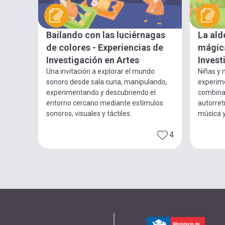
Bailando con las luciérnagas
La ald
de colores - Experiencias de
mágica
Investigación en Artes
Invest
Una invitación a explorar el mundo
Niñas y n
sonoro desde sala cuna, manipulando,
experim
experimentando y descubriendo el
combina
entorno cercano mediante estímulos
autorret
sonoros, visuales y táctiles.
música 
4