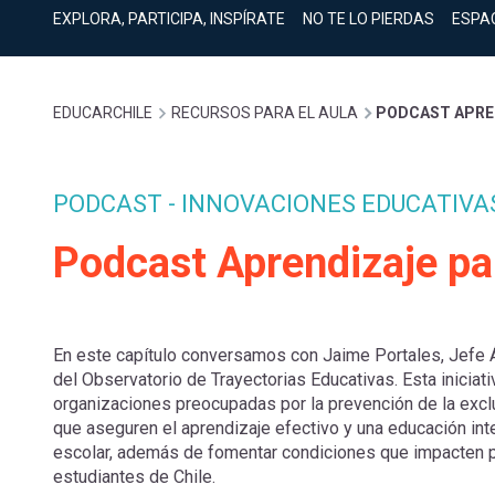
cuenta
Mobile]
EXPLORA, PARTICIPA, INSPÍRATE
NO TE LO PIERDAS
ESPA
Menú
Sobrescribir
EDUCARCHILE
RECURSOS PARA EL AULA
PODCAST APREN
entrar
enlaces
a
PODCAST - INNOVACIONES EDUCATIVA
de
Podcast Aprendizaje par
mi
ayuda
cuenta
En este capítulo conversamos con Jaime Portales, Jefe 
a
del Observatorio de Trayectorias Educativas. Esta inicia
organizaciones preocupadas por la prevención de la exclu
que aseguren el aprendizaje efectivo y una educación inte
la
escolar, además de fomentar condiciones que impacten po
estudiantes de Chile.