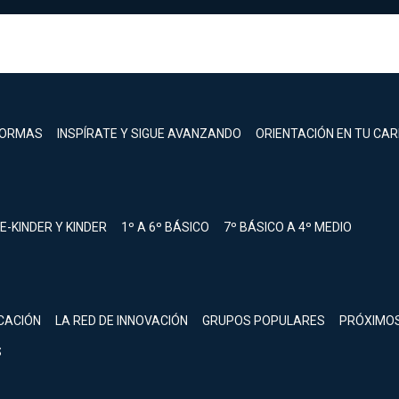
FORMAS
INSPÍRATE Y SIGUE AVANZANDO
ORIENTACIÓN EN TU CA
E-KINDER Y KINDER
1º A 6º BÁSICO
7º BÁSICO A 4º MEDIO
registrarte.
CACIÓN
LA RED DE INNOVACIÓN
GRUPOS POPULARES
PRÓXIMO
Inicia sesión.
S