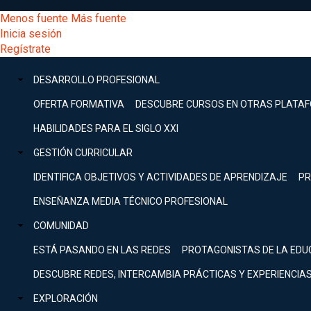
Pasar
[Educarchile
Menos fuente
Más fuente
al
Buscar
Inicia sesión
contenido
Menú
Regístrate
DESARROLLO
principal
-
PROFESIONAL
Menú
DESARROLLO PROFESIONAL
Expand
principal
Escritorio]
GESTIÓN
OFERTA FORMATIVA
DESCUBRE CURSOS EN OTRAS PLATA
CURRICULAR
principal
HABILIDADES PARA EL SIGLO XXI
Expand
Menú
GESTIÓN CURRICULAR
COMUNIDAD
Expand
IDENTIFICA OBJETIVOS Y ACTIVIDADES DE APRENDIZAJE
PR
entrar
EXPLORACIÓN
ENSEÑANZA MEDIA TÉCNICO PROFESIONAL
Expand
a
COMUNIDAD
[Educarchile
Inicia
sesión
ESTÁ PASANDO EN LAS REDES
PROTAGONISTAS DE LA EDU
Regístrate
mi
-
DESCUBRE REDES, INTERCAMBIA PRÁCTICAS Y EXPERIENCIA
EXPLORACIÓN