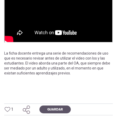
-
cuenta
la
Mobile]
navegación
Menú
entrar
La ficha docente entrega una serie de recomendaciones de uso
que es necesario revisar antes de utilizar el video con los y las
a
estudiantes. El video aborda una parte del OA, que siempre debe
ser mediado por un adulto y utilizado, en el momento en que
existan suficientes aprendizajes previos.
mi
cuenta
1
GUARDAR