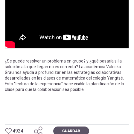
-
cuenta
la
Mobile]
navegación
Menú
entrar
¿Se puede resolver un problema en grupo? y ¿qué pasaría si la
solución a la que llegan no es correcta? La académica Valeska
a
Grau nos ayuda a profundizar en las estrategias colaborativas
desarrolladas en las clases de matemática del colegio Yangtsé.
Esta “lectura de la experiencia” hace visible la planificación de la
mi
clase para que la colaboración sea posible.
cuenta
4924
GUARDAR