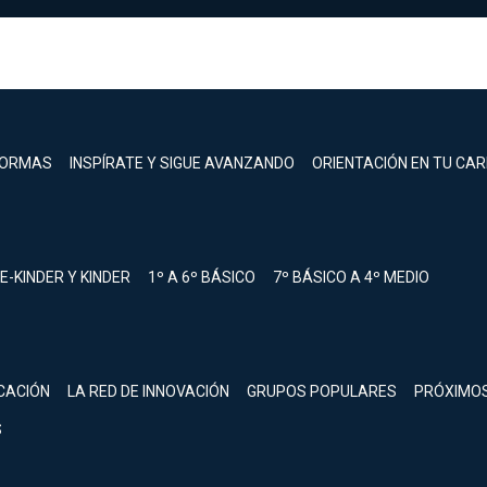
FORMAS
INSPÍRATE Y SIGUE AVANZANDO
ORIENTACIÓN EN TU CA
E-KINDER Y KINDER
1º A 6º BÁSICO
7º BÁSICO A 4º MEDIO
registrarte.
CACIÓN
LA RED DE INNOVACIÓN
GRUPOS POPULARES
PRÓXIMO
Inicia sesión.
S