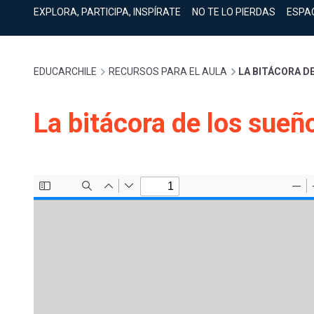
cuenta
Mobile]
EXPLORA, PARTICIPA, INSPÍRATE
NO TE LO PIERDAS
ESPA
Menú
Sobrescribir
EDUCARCHILE
RECURSOS PARA EL AULA
LA BITÁCORA D
entrar
enlaces
La bitácora de los sueñ
a
de
mi
ayuda
cuenta
a
la