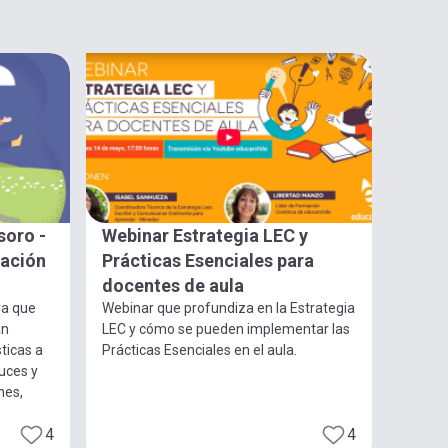
soro -
Webinar Estrategia LEC y
gación
Prácticas Esenciales para
docentes de aula
ra que
Webinar que profundiza en la Estrategia
an
LEC y cómo se pueden implementar las
ticas a
Prácticas Esenciales en el aula.
luces y
nes,
4
4