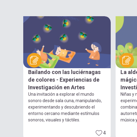
Bailando con las luciérnagas
La ald
de colores - Experiencias de
mágica
Investigación en Artes
Invest
Una invitación a explorar el mundo
Niñas y n
sonoro desde sala cuna, manipulando,
experim
experimentando y descubriendo el
combina
entorno cercano mediante estímulos
autorret
sonoros, visuales y táctiles.
música 
4