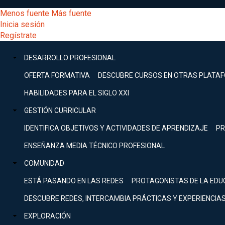
Pasar
[Educarchile
Menos fuente
Más fuente
al
Buscar
Inicia sesión
contenido
Menú
Regístrate
DESARROLLO
principal
-
PROFESIONAL
Menú
DESARROLLO PROFESIONAL
Expand
principal
Escritorio]
GESTIÓN
OFERTA FORMATIVA
DESCUBRE CURSOS EN OTRAS PLATA
CURRICULAR
principal
HABILIDADES PARA EL SIGLO XXI
Expand
Menú
GESTIÓN CURRICULAR
COMUNIDAD
Expand
IDENTIFICA OBJETIVOS Y ACTIVIDADES DE APRENDIZAJE
PR
entrar
EXPLORACIÓN
ENSEÑANZA MEDIA TÉCNICO PROFESIONAL
Expand
a
COMUNIDAD
[Educarchile
Inicia
sesión
ESTÁ PASANDO EN LAS REDES
PROTAGONISTAS DE LA EDU
Regístrate
mi
-
DESCUBRE REDES, INTERCAMBIA PRÁCTICAS Y EXPERIENCIA
EXPLORACIÓN