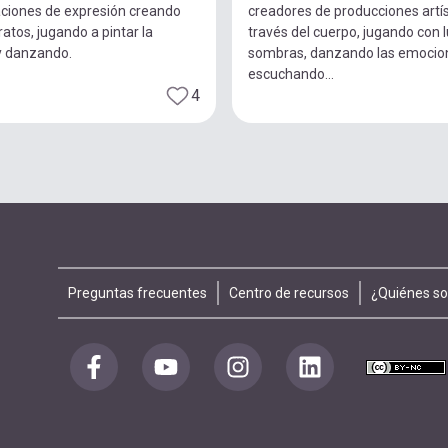
ciones de expresión creando
creadores de producciones artís
ratos, jugando a pintar la
través del cuerpo, jugando con 
y danzando.
sombras, danzando las emocio
escuchando...
4
Footer
Preguntas frecuentes
Centro de recursos
¿Quiénes s
menu
Redes
sociales