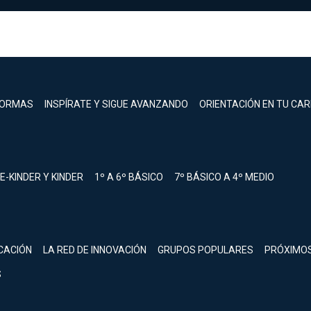
FORMAS
INSPÍRATE Y SIGUE AVANZANDO
ORIENTACIÓN EN TU CA
E-KINDER Y KINDER
1º A 6º BÁSICO
7º BÁSICO A 4º MEDIO
registrarte.
CACIÓN
LA RED DE INNOVACIÓN
GRUPOS POPULARES
PRÓXIMO
Inicia sesión.
S