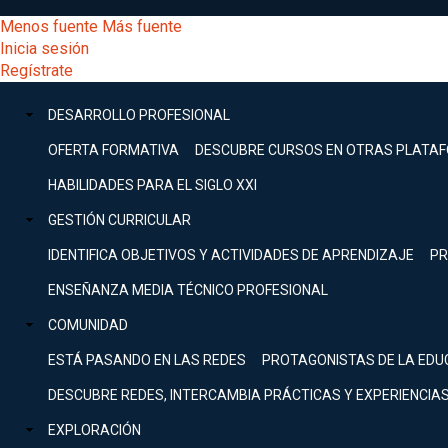
Pasar
[Educarchile
Menos fuente
Más fuente
al
Buscar
Inicia sesión
contenido
Menú
Regístrate
DESARROLLO
principal
-
PROFESIONAL
Menú
DESARROLLO PROFESIONAL
Expand
principal
Escritorio]
GESTIÓN
OFERTA FORMATIVA
DESCUBRE CURSOS EN OTRAS PLATA
CURRICULAR
principal
HABILIDADES PARA EL SIGLO XXI
Expand
Menú
GESTIÓN CURRICULAR
COMUNIDAD
Expand
IDENTIFICA OBJETIVOS Y ACTIVIDADES DE APRENDIZAJE
PR
entrar
EXPLORACIÓN
ENSEÑANZA MEDIA TÉCNICO PROFESIONAL
Expand
a
COMUNIDAD
[Educarchile
Inicia
sesión
ESTÁ PASANDO EN LAS REDES
PROTAGONISTAS DE LA EDU
Regístrate
mi
-
DESCUBRE REDES, INTERCAMBIA PRÁCTICAS Y EXPERIENCIA
EXPLORACIÓN