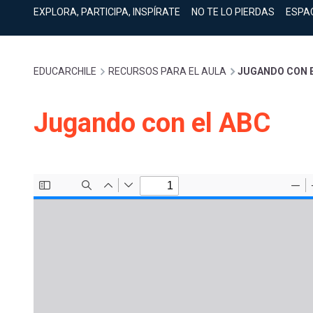
cuenta
Mobile]
EXPLORA, PARTICIPA, INSPÍRATE
NO TE LO PIERDAS
ESPA
Menú
Sobrescribir
EDUCARCHILE
RECURSOS PARA EL AULA
JUGANDO CON 
entrar
enlaces
Jugando con el ABC
a
de
mi
ayuda
cuenta
a
la