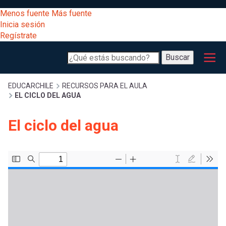
Pasar
[Educarchile
Menos fuente
Más fuente
al
Buscar
Inicia sesión
contenido
Regístrate
principal
Menú
Desarrollo
-
Buscar
profesional
principal
Escritorio]
Expand
Gestión
Sobrescribir
EDUCARCHILE
RECURSOS PARA EL AULA
EL CICLO DEL AGUA
curricular
Menú
enlaces
Expand
El ciclo del agua
Comunidad
entrar
registrarte.
Expand
de
Inicia sesión.
Exploración
a
Expand
ayuda
[Educarchile
Inicia
mi
sesión
a
Regístrate