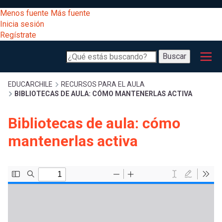
Pasar
[Educarchile
Menos fuente
Más fuente
al
Buscar
Inicia sesión
contenido
Regístrate
principal
Menú
Desarrollo
-
Buscar
profesional
principal
Escritorio]
Expand
Gestión
Sobrescribir
EDUCARCHILE
RECURSOS PARA EL AULA
BIBLIOTECAS DE AULA: CÓMO MANTENERLAS ACTIVA
curricular
Menú
enlaces
Expand
Bibliotecas de aula: cómo
Comunidad
entrar
mantenerlas activa
registrarte.
Expand
de
Inicia sesión.
Exploración
a
Expand
ayuda
[Educarchile
Inicia
mi
sesión
a
Regístrate