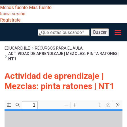
Pasar
[Educarchile
Menos fuente
Más fuente
al
Buscar
Inicia sesión
contenido
Regístrate
principal
Menú
Desarrollo
-
Buscar
profesional
principal
Escritorio]
Expand
Gestión
Sobrescribir
EDUCARCHILE
RECURSOS PARA EL AULA
ACTIVIDAD DE APRENDIZAJE | MEZCLAS: PINTA RATONES |
curricular
Menú
NT1
enlaces
Expand
Comunidad
Actividad de aprendizaje |
entrar
registrarte.
Expand
de
Mezclas: pinta ratones | NT1
Inicia sesión.
Exploración
a
Expand
ayuda
[Educarchile
Inicia
mi
sesión
a
Regístrate