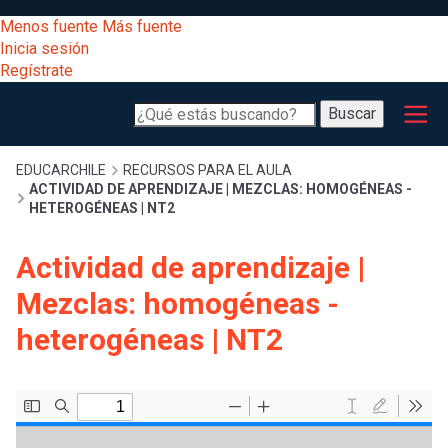
Pasar
[Educarchile
Menos fuente
Más fuente
al
Buscar
Inicia sesión
contenido
Regístrate
principal
Menú
Desarrollo
-
Buscar
profesional
principal
Escritorio]
Expand
Gestión
Sobrescribir
EDUCARCHILE
RECURSOS PARA EL AULA
ACTIVIDAD DE APRENDIZAJE | MEZCLAS: HOMOGÉNEAS -
curricular
Menú
HETEROGÉNEAS | NT2
enlaces
Expand
Comunidad
Actividad de aprendizaje |
entrar
registrarte.
Expand
de
Mezclas: homogéneas -
Inicia sesión.
Exploración
a
heterogéneas | NT2
Expand
ayuda
[Educarchile
Inicia
mi
sesión
a
Regístrate